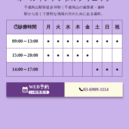
千歳烏山駅前徒歩30秒｜千歳烏山の歯医者・歯科
駅から近くて便利な地域の方のためにある歯科。
🕐診療時間
月
火
水
木
金
土
日
祝
09:00～13:00
●
●
●
●
●
●
●
●
15:00～20:00
●
●
●
●
●
14:00～17:00
●
●
●
WEB予約
calendar_month
📞
03-6909-1114
24時間受付