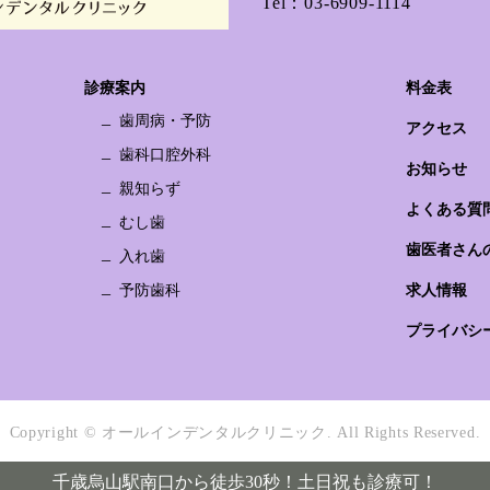
Tel：
03-6909-1114
診療案内
料金表
歯周病・予防
アクセス
歯科口腔外科
お知らせ
親知らず
よくある質
むし歯
歯医者さん
入れ歯
予防歯科
求人情報
プライバシ
Copyright © オールインデンタルクリニック.
All Rights Reserved.
千歳烏山駅南口から徒歩30秒！土日祝も診療可！