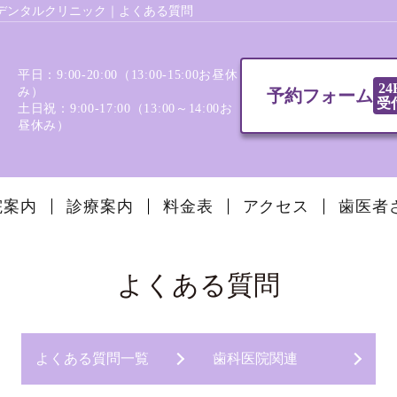
デンタルクリニック｜よくある質問
平日：9:00-20:00（13:00‐15:00お昼休
24
み）
予約フォーム
受
土日祝：9:00-17:00（13:00～14:00お
昼休み）
院案内
診療案内
料金表
アクセス
歯医者
よくある質問
よくある質問一覧
歯科医院関連