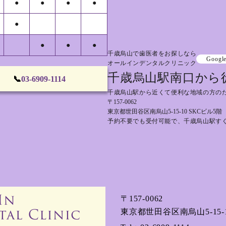
●
●
●
●
●
●
●
●
千歳烏山で歯医者をお探しなら
Googl
オールインデンタルクリニック
千歳烏山駅南口から
📞
03-6909-1114
千歳烏山駅から近くて便利な地域の方の
〒157-0062
東京都世田谷区南烏山5-15-10 SKCビル5階
予約不要でも受付可能で、千歳烏山駅す
〒157-0062
東京都世田谷区南烏山5-15-1