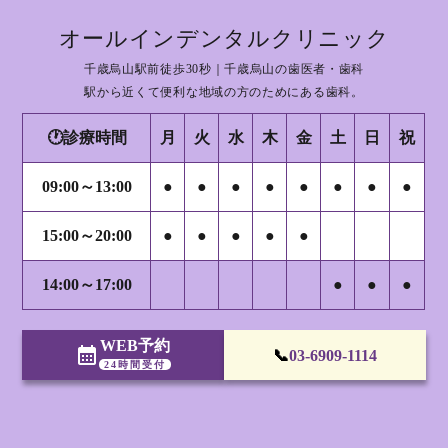
オールインデンタルクリニック
千歳烏山駅前徒歩30秒｜千歳烏山の歯医者・歯科
駅から近くて便利な地域の方のためにある歯科。
🕐診療時間
月
火
水
木
金
土
日
祝
09:00～13:00
●
●
●
●
●
●
●
●
15:00～20:00
●
●
●
●
●
14:00～17:00
●
●
●
WEB予約
calendar_month
📞
03-6909-1114
24時間受付