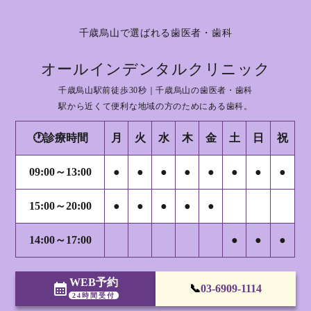
千歳烏山で選ばれる歯医者・歯科
オールインデンタルクリニック
千歳烏山駅前徒歩30秒｜千歳烏山の歯医者・歯科
駅から近くて便利な地域の方のためにある歯科。
🕐診療時間
月
火
水
木
金
土
日
祝
09:00～13:00
●
●
●
●
●
●
●
●
15:00～20:00
●
●
●
●
●
14:00～17:00
●
●
●
WEB予約
calendar_month
📞
03-6909-1114
24時間受付