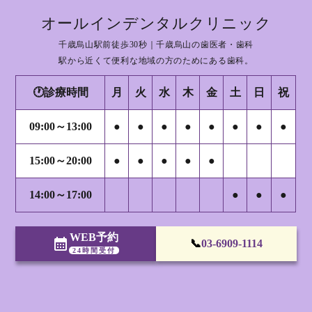
オールインデンタルクリニック
千歳烏山駅前徒歩30秒｜千歳烏山の歯医者・歯科
駅から近くて便利な地域の方のためにある歯科。
🕐診療時間
月
火
水
木
金
土
日
祝
09:00～13:00
●
●
●
●
●
●
●
●
15:00～20:00
●
●
●
●
●
14:00～17:00
●
●
●
WEB予約
calendar_month
📞
03-6909-1114
24時間受付