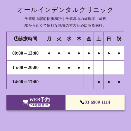
オールインデンタルクリニック
千歳烏山駅前徒歩30秒｜千歳烏山の歯医者・歯科
駅から近くて便利な地域の方のためにある歯科。
🕐診療時間
月
火
水
木
金
土
日
祝
09:00～13:00
●
●
●
●
●
●
●
●
15:00～20:00
●
●
●
●
●
14:00～17:00
●
●
●
WEB予約
calendar_month
📞
03-6909-1114
24時間受付