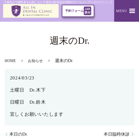
千歳烏山で歯医者をお探しなら千歳烏山駅前徒歩30秒のオールインデンタルクリニック｜週末のDr.
24H
MENU
予約フォーム
受付
週末のDr.
週末のDr.
HOME
お知らせ
2024/03/23
土曜日 Dr.木下
日曜日 Dr.鈴木
宜しくお願いいたします
本日のDr.
本日臨時休診