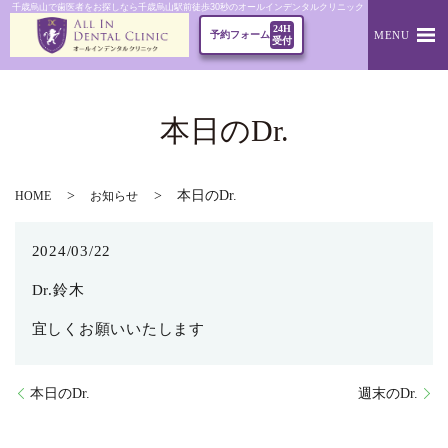
千歳烏山で歯医者をお探しなら千歳烏山駅前徒歩30秒のオールインデンタルクリニック｜本日のDr.
24H
MENU
予約フォーム
受付
本日のDr.
本日のDr.
HOME
お知らせ
2024/03/22
Dr.鈴木
宜しくお願いいたします
本日のDr.
週末のDr.