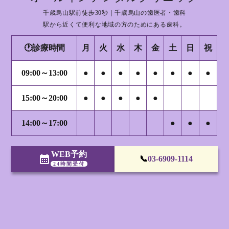
千歳烏山駅前徒歩30秒｜千歳烏山の歯医者・歯科
駅から近くて便利な地域の方のためにある歯科。
🕐診療時間
月
火
水
木
金
土
日
祝
09:00～13:00
●
●
●
●
●
●
●
●
15:00～20:00
●
●
●
●
●
14:00～17:00
●
●
●
WEB予約
calendar_month
📞
03-6909-1114
24時間受付