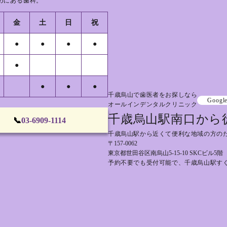
めにある歯科。
金
土
日
祝
●
●
●
●
●
●
●
●
千歳烏山で歯医者をお探しなら
Googl
オールインデンタルクリニック
千歳烏山駅南口から
📞
03-6909-1114
千歳烏山駅から近くて便利な地域の方の
〒157-0062
東京都世田谷区南烏山5-15-10 SKCビル5階
予約不要でも受付可能で、千歳烏山駅す