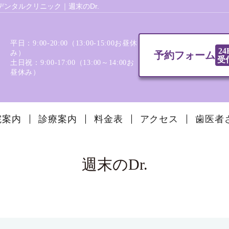
ンタルクリニック｜週末のDr.
平日：9:00-20:00（13:00‐15:00お昼休
24
み）
予約フォーム
受
土日祝：9:00-17:00（13:00～14:00お
昼休み）
院案内
診療案内
料金表
アクセス
歯医者
週末のDr.