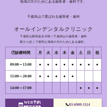
地域の方のためにある歯医者・歯科です。
千歳烏山で選ばれる歯医者・歯科
オールインデンタルクリニック
千歳烏山駅前徒歩30秒｜千歳烏山の歯医者・歯科
駅から近くて便利な地域の方のためにある歯科。
🕐診療時間
月
火
水
木
金
土
日
祝
09:00～13:00
●
●
●
●
●
●
●
●
15:00～20:00
●
●
●
●
●
14:00～17:00
●
●
●
WEB予約
calendar_month
📞
03-6909-1114
24時間受付