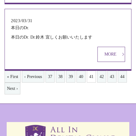
2023/03/31
本日のDr.
本日のDr. Dr.鈴木 宜しくお願いいたします
MORE
« First
‹ Previous
37
38
39
40
41
42
43
44
Next ›