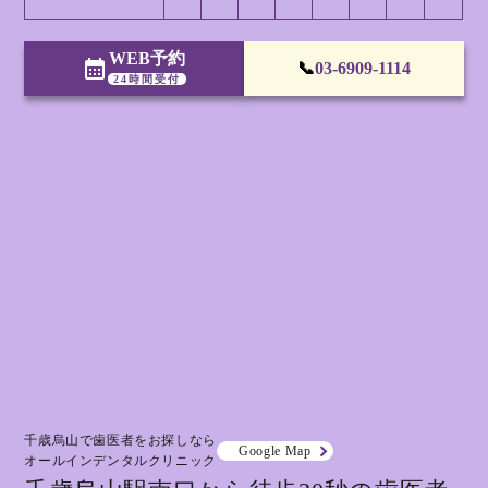
WEB予約
calendar_month
📞
03-6909-1114
24時間受付
千歳烏山で歯医者をお探しなら
Google Map
オールインデンタルクリニック