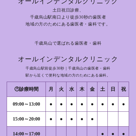
オールインデンタルクリニック
土日祝日診療、
千歳烏山駅南口より徒歩30秒の歯医者
地域の方のためにある歯医者・歯科です。
千歳烏山で選ばれる歯医者・歯科
オールインデンタルクリニック
千歳烏山駅前徒歩30秒｜千歳烏山の歯医者・歯科
駅から近くて便利な地域の方のためにある歯科。
🕐診療時間
月
火
水
木
金
土
日
祝
09:00～13:00
●
●
●
●
●
●
●
●
15:00～20:00
●
●
●
●
●
14:00～17:00
●
●
●