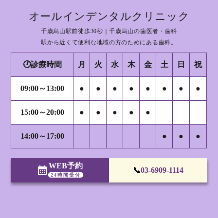
オールインデンタルクリニック
千歳烏山駅前徒歩30秒｜千歳烏山の歯医者・歯科
駅から近くて便利な地域の方のためにある歯科。
🕐診療時間
月
火
水
木
金
土
日
祝
09:00～13:00
●
●
●
●
●
●
●
●
15:00～20:00
●
●
●
●
●
14:00～17:00
●
●
●
WEB予約
calendar_month
📞
03-6909-1114
24時間受付