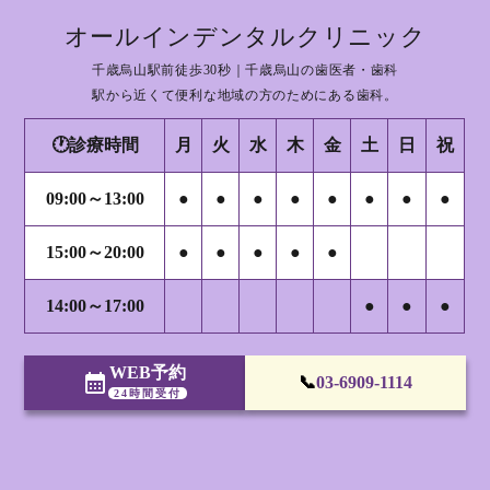
オールインデンタルクリニック
千歳烏山駅前徒歩30秒｜千歳烏山の歯医者・歯科
駅から近くて便利な地域の方のためにある歯科。
🕐診療時間
月
火
水
木
金
土
日
祝
09:00～13:00
●
●
●
●
●
●
●
●
15:00～20:00
●
●
●
●
●
14:00～17:00
●
●
●
WEB予約
calendar_month
📞
03-6909-1114
24時間受付