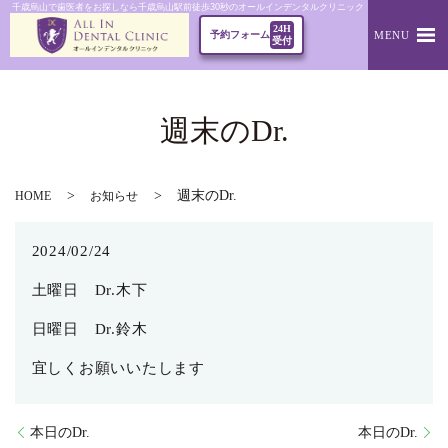
千歳烏山で歯医者をお探しなら千歳烏山駅前徒歩30秒のオールインデンタルクリニック｜週末のDr.
24H
MENU
予約フォーム
受付
週末のDr.
週末のDr.
HOME
お知らせ
2024/02/24
土曜日 Dr.木下
日曜日 Dr.鈴木
宜しくお願いいたします
本日のDr.
本日のDr.