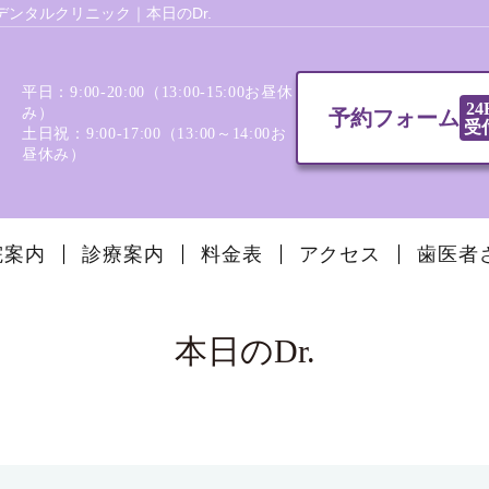
ンタルクリニック｜本日のDr.
平日：9:00-20:00（13:00‐15:00お昼休
24
み）
予約フォーム
受
土日祝：9:00-17:00（13:00～14:00お
昼休み）
院案内
診療案内
料金表
アクセス
歯医者
本日のDr.