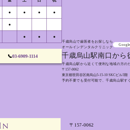
金
土
日
祝
●
●
●
●
●
●
●
●
千歳烏山で歯医者をお探しなら
Googl
オールインデンタルクリニック
千歳烏山駅南口から
📞
03-6909-1114
千歳烏山駅から近くて便利な地域の方の
〒157-0062
東京都世田谷区南烏山5-15-10 SKCビル5階
予約不要でも受付可能で、千歳烏山駅す
〒157-0062