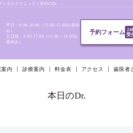
ンタルクリニック｜本日のDr.
平日：9:00-20:00（13:00‐15:00お昼休
24
み）
予約フォーム
受
土日祝：9:00-17:00（13:00～14:00お
昼休み）
院案内
診療案内
料金表
アクセス
歯医者
本日のDr.