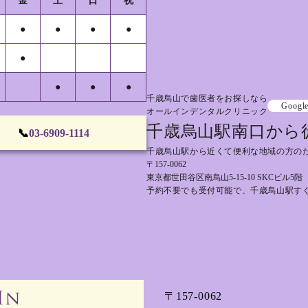
金
土
日
祝
●
●
●
●
●
●
●
●
千歳烏山で歯医者をお探しなら
Googl
オールインデンタルクリニック
千歳烏山駅南口から
📞
03-6909-1114
千歳烏山駅から近くて便利な地域の方の
〒157-0062
東京都世田谷区南烏山5-15-10 SKCビル5階
予約不要でも受付可能で、千歳烏山駅す
〒157-0062