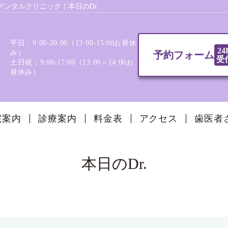
ンタルクリニック｜本日のDr.
平日：9:00-20:00（13:00‐15:00お昼休
24
み）
予約フォーム
受
土日祝：9:00-17:00（13:00～14:00お
昼休み）
院案内
診療案内
料金表
アクセス
歯医者
本日のDr.