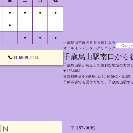
金
土
日
祝
●
●
●
●
●
●
●
●
千歳烏山で歯医者をお探しなら
Googl
オールインデンタルクリニック
千歳烏山駅南口から
📞
03-6909-1114
千歳烏山駅から近くて便利な地域の方の
〒157-0062
東京都世田谷区南烏山5-15-10 SKCビル5階
予約不要でも受付可能で、千歳烏山駅す
〒157-0062