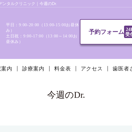
ンタルクリニック｜今週のDr.
平日：9:00-20:00（13:00‐15:00お昼休
24
み）
予約フォーム
受
土日祝：9:00-17:00（13:00～14:00お
昼休み）
院案内
診療案内
料金表
アクセス
歯医者
今週のDr.