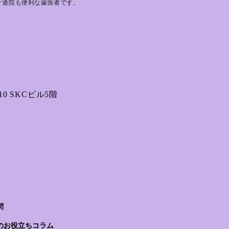
ぐ通院も便利な歯医者です。
0 SKCビル5階
問
のお役立ちコラム