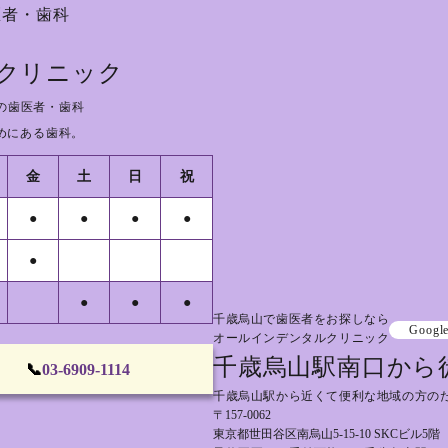
医者・歯科
クリニック
の歯医者・歯科
めにある歯科。
金
土
日
祝
●
●
●
●
●
●
●
●
千歳烏山で歯医者をお探しなら
Googl
オールインデンタルクリニック
千歳烏山駅南口から
📞
03-6909-1114
千歳烏山駅から近くて便利な地域の方の
〒157-0062
東京都世田谷区南烏山5-15-10 SKCビル5階