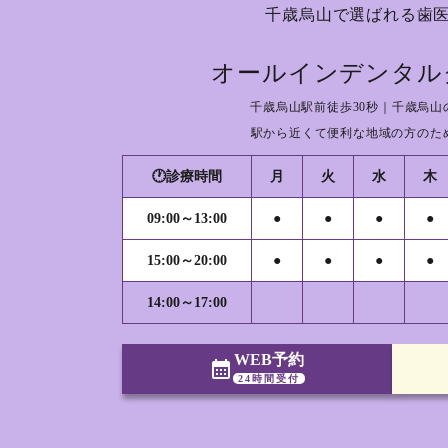
千歳烏山で選ばれる歯
オールインデンタル
千歳烏山駅前徒歩30秒｜千歳烏山
駅から近くて便利な地域の方のた
🕐診療時間
月
火
水
木
09:00～13:00
●
●
●
●
15:00～20:00
●
●
●
●
14:00～17:00
WEB予約
calendar_month
24時間受付