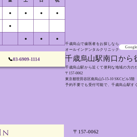
金
土
日
祝
●
●
●
●
●
●
●
●
千歳烏山で歯医者をお探しなら
Googl
オールインデンタルクリニック
千歳烏山駅南口から
📞
03-6909-1114
千歳烏山駅から近くて便利な地域の方の
〒157-0062
東京都世田谷区南烏山5-15-10 SKCビル5階
予約不要でも受付可能で、千歳烏山駅す
〒157-0062