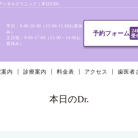
ンタルクリニック｜本日のDr.
平日：9:00-20:00（13:00‐15:00お昼休
24
み）
予約フォーム
受
土日祝：9:00-17:00（13:00～14:00お
昼休み）
院案内
診療案内
料金表
アクセス
歯医者
本日のDr.