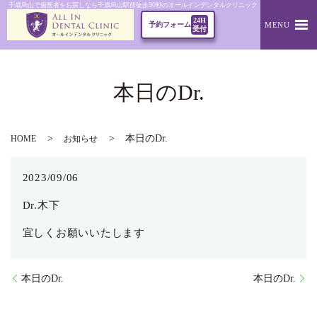
千歳烏山で歯医者をお探しなら千歳烏山駅前徒歩30秒のオールインデンタルクリニック｜本日のDr.
24H
MENU
予約フォーム
受付
本日のDr.
本日のDr.
HOME
お知らせ
2023/09/06
Dr.木下
宜しくお願いいたします
本日のDr.
本日のDr.