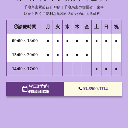
千歳烏山駅前徒歩30秒｜千歳烏山の歯医者・歯科
駅から近くて便利な地域の方のためにある歯科。
🕐診療時間
月
火
水
木
金
土
日
祝
09:00～13:00
●
●
●
●
●
●
●
●
15:00～20:00
●
●
●
●
●
14:00～17:00
●
●
●
WEB予約
calendar_month
📞
03-6909-1114
24時間受付