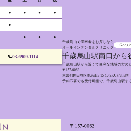
金
土
日
祝
●
●
●
●
●
●
●
●
千歳烏山で歯医者をお探しなら
Googl
オールインデンタルクリニック
千歳烏山駅南口から
📞
03-6909-1114
千歳烏山駅から近くて便利な地域の方の
〒157-0062
東京都世田谷区南烏山5-15-10 SKCビル5階
予約不要でも受付可能で、千歳烏山駅す
〒157-0062