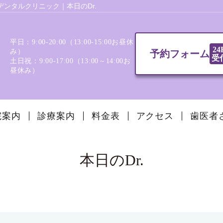
ンタルクリニック｜本日のDr.
平日：9:00-20:00（13:00‐15:00お昼休
24
み）
予約フォーム
受
土日祝：9:00-17:00（13:00～14:00お
昼休み）
院案内
診療案内
料金表
アクセス
歯医者
本日のDr.