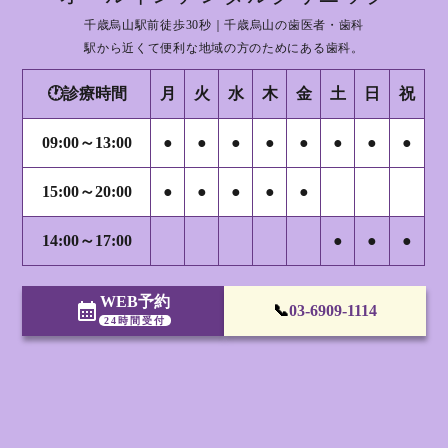
千歳烏山駅前徒歩30秒｜千歳烏山の歯医者・歯科
駅から近くて便利な地域の方のためにある歯科。
🕐診療時間
月
火
水
木
金
土
日
祝
09:00～13:00
●
●
●
●
●
●
●
●
15:00～20:00
●
●
●
●
●
14:00～17:00
●
●
●
WEB予約
calendar_month
📞
03-6909-1114
24時間受付