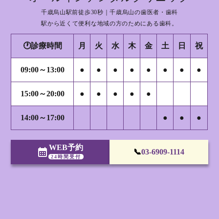
千歳烏山駅前徒歩30秒｜千歳烏山の歯医者・歯科
駅から近くて便利な地域の方のためにある歯科。
🕐診療時間
月
火
水
木
金
土
日
祝
09:00～13:00
●
●
●
●
●
●
●
●
15:00～20:00
●
●
●
●
●
14:00～17:00
●
●
●
WEB予約
calendar_month
📞
03-6909-1114
24時間受付