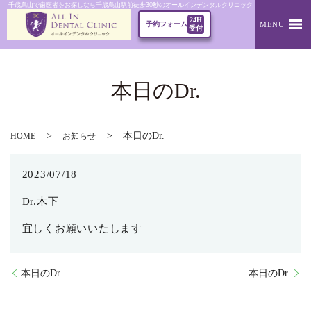
千歳烏山で歯医者をお探しなら千歳烏山駅前徒歩30秒のオールインデンタルクリニック｜本日のDr.
24H
MENU
予約フォーム
受付
本日のDr.
本日のDr.
HOME
お知らせ
2023/07/18
Dr.木下
宜しくお願いいたします
本日のDr.
本日のDr.