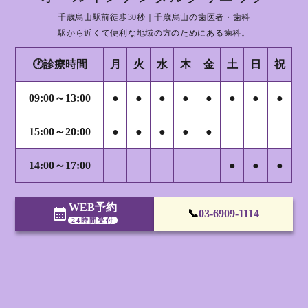
千歳烏山駅前徒歩30秒｜千歳烏山の歯医者・歯科
駅から近くて便利な地域の方のためにある歯科。
🕐診療時間
月
火
水
木
金
土
日
祝
09:00～13:00
●
●
●
●
●
●
●
●
15:00～20:00
●
●
●
●
●
14:00～17:00
●
●
●
WEB予約
calendar_month
📞
03-6909-1114
24時間受付