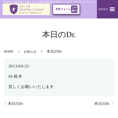
千歳烏山で歯医者をお探しなら千歳烏山駅前徒歩30秒のオールインデンタルクリニック｜本日のDr.
24H
MENU
予約フォーム
受付
本日のDr.
本日のDr.
HOME
お知らせ
2023/06/22
Dr.鈴木
宜しくお願いいたします
本日のDr.
本日のDr.