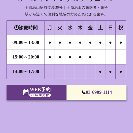
千歳烏山駅前徒歩30秒｜千歳烏山の歯医者・歯科
駅から近くて便利な地域の方のためにある歯科。
🕐診療時間
月
火
水
木
金
土
日
祝
09:00～13:00
●
●
●
●
●
●
●
●
15:00～20:00
●
●
●
●
●
14:00～17:00
●
●
●
WEB予約
calendar_month
📞
03-6909-1114
24時間受付