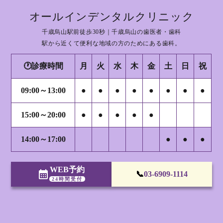
オールインデンタルクリニック
千歳烏山駅前徒歩30秒｜千歳烏山の歯医者・歯科
駅から近くて便利な地域の方のためにある歯科。
🕐診療時間
月
火
水
木
金
土
日
祝
09:00～13:00
●
●
●
●
●
●
●
●
15:00～20:00
●
●
●
●
●
14:00～17:00
●
●
●
WEB予約
calendar_month
📞
03-6909-1114
24時間受付