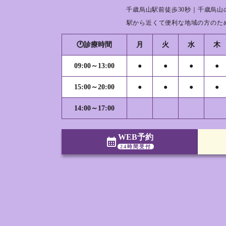
千歳烏山駅前徒歩30秒｜千歳烏山
駅から近くて便利な地域の方のた
🕐診療時間
月
火
水
木
09:00～13:00
●
●
●
●
15:00～20:00
●
●
●
●
14:00～17:00
WEB予約
calendar_month
24時間受付