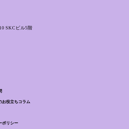
0 SKCビル5階
問
のお役立ちコラム
ーポリシー