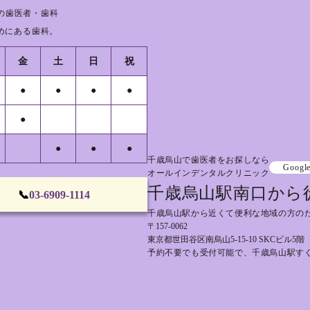
の歯医者・歯科
めにある歯科。
金
土
日
祝
●
●
●
●
●
●
●
●
千歳烏山で歯医者をお探しなら
Googl
オールインデンタルクリニック
千歳烏山駅南口から
📞
03-6909-1114
千歳烏山駅から近くて便利な地域の方の
〒157-0062
東京都世田谷区南烏山5-15-10 SKCビル5階
予約不要でも受付可能で、千歳烏山駅す