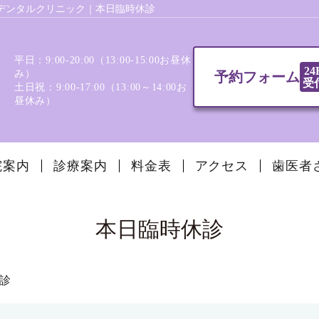
デンタルクリニック｜本日臨時休診
平日：9:00-20:00（13:00‐15:00お昼休
24
み）
予約フォーム
受
土日祝：9:00-17:00（13:00～14:00お
昼休み）
院案内
診療案内
料金表
アクセス
歯医者
本日臨時休診
診