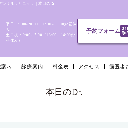
ンタルクリニック｜本日のDr.
平日：9:00-20:00（13:00‐15:00お昼休
24
み）
予約フォーム
受
土日祝：9:00-17:00（13:00～14:00お
昼休み）
院案内
診療案内
料金表
アクセス
歯医者
本日のDr.