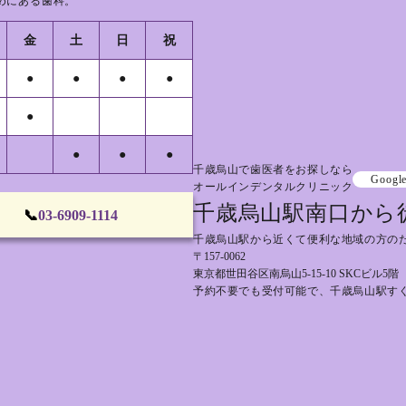
めにある歯科。
金
土
日
祝
●
●
●
●
●
●
●
●
千歳烏山で歯医者をお探しなら
Googl
オールインデンタルクリニック
千歳烏山駅南口から
📞
03-6909-1114
千歳烏山駅から近くて便利な地域の方の
〒157-0062
東京都世田谷区南烏山5-15-10 SKCビル5階
予約不要でも受付可能で、千歳烏山駅す