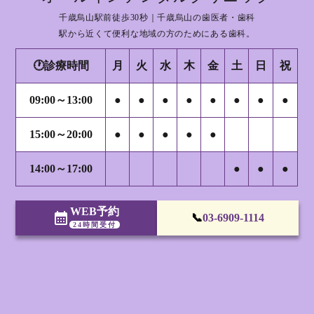
千歳烏山駅前徒歩30秒｜千歳烏山の歯医者・歯科
駅から近くて便利な地域の方のためにある歯科。
🕐診療時間
月
火
水
木
金
土
日
祝
09:00～13:00
●
●
●
●
●
●
●
●
15:00～20:00
●
●
●
●
●
14:00～17:00
●
●
●
WEB予約
calendar_month
📞
03-6909-1114
24時間受付