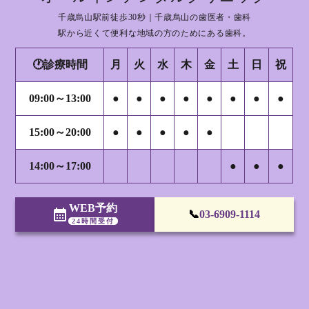
千歳烏山駅前徒歩30秒｜千歳烏山の歯医者・歯科
駅から近くて便利な地域の方のためにある歯科。
🕐診療時間
月
火
水
木
金
土
日
祝
09:00～13:00
●
●
●
●
●
●
●
●
15:00～20:00
●
●
●
●
●
14:00～17:00
●
●
●
WEB予約
calendar_month
📞
03-6909-1114
24時間受付