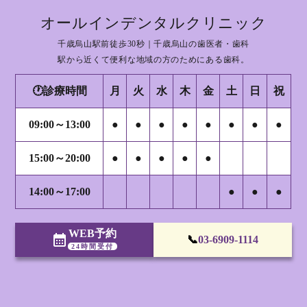
オールインデンタルクリニック
千歳烏山駅前徒歩30秒｜千歳烏山の歯医者・歯科
駅から近くて便利な地域の方のためにある歯科。
🕐診療時間
月
火
水
木
金
土
日
祝
09:00～13:00
●
●
●
●
●
●
●
●
15:00～20:00
●
●
●
●
●
14:00～17:00
●
●
●
WEB予約
calendar_month
📞
03-6909-1114
24時間受付