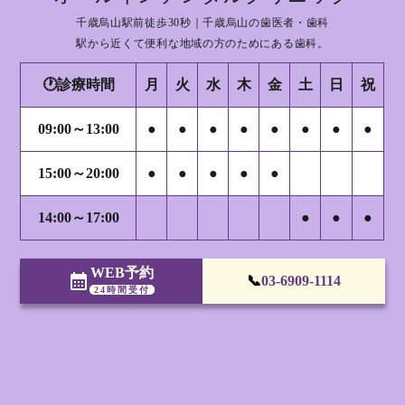
千歳烏山駅前徒歩30秒｜千歳烏山の歯医者・歯科
駅から近くて便利な地域の方のためにある歯科。
🕐診療時間
月
火
水
木
金
土
日
祝
09:00～13:00
●
●
●
●
●
●
●
●
15:00～20:00
●
●
●
●
●
14:00～17:00
●
●
●
WEB予約
calendar_month
📞
03-6909-1114
24時間受付