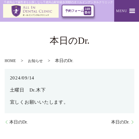
千歳烏山で歯医者をお探しなら千歳烏山駅前徒歩30秒のオールインデンタルクリニック｜本日のDr.
24H
MENU
予約フォーム
受付
本日のDr.
本日のDr.
HOME
お知らせ
2024/09/14
土曜日 Dr.木下
宜しくお願いいたします。
本日のDr.
本日のDr.