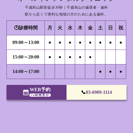
千歳烏山駅前徒歩30秒｜千歳烏山の歯医者・歯科
駅から近くて便利な地域の方のためにある歯科。
🕐診療時間
月
火
水
木
金
土
日
祝
09:00～13:00
●
●
●
●
●
●
●
●
15:00～20:00
●
●
●
●
●
14:00～17:00
●
●
●
WEB予約
calendar_month
📞
03-6909-1114
24時間受付