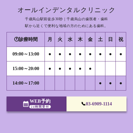
オールインデンタルクリニック
千歳烏山駅前徒歩30秒｜千歳烏山の歯医者・歯科
駅から近くて便利な地域の方のためにある歯科。
🕐診療時間
月
火
水
木
金
土
日
祝
09:00～13:00
●
●
●
●
●
●
●
●
15:00～20:00
●
●
●
●
●
14:00～17:00
●
●
●
WEB予約
calendar_month
📞
03-6909-1114
24時間受付