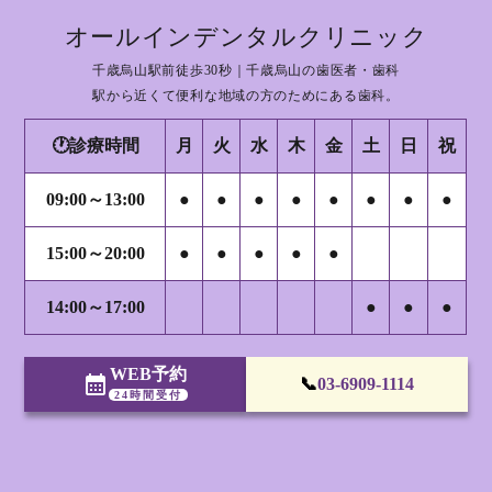
オールインデンタルクリニック
千歳烏山駅前徒歩30秒｜千歳烏山の歯医者・歯科
駅から近くて便利な地域の方のためにある歯科。
🕐診療時間
月
火
水
木
金
土
日
祝
09:00～13:00
●
●
●
●
●
●
●
●
15:00～20:00
●
●
●
●
●
14:00～17:00
●
●
●
WEB予約
calendar_month
📞
03-6909-1114
24時間受付