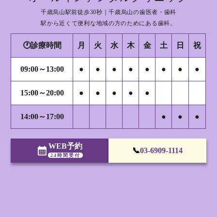
千歳烏山駅前徒歩30秒｜千歳烏山の歯医者・歯科
駅から近くて便利な地域の方のためにある歯科。
🕐診療時間
月
火
水
木
金
土
日
祝
09:00～13:00
●
●
●
●
●
●
●
●
15:00～20:00
●
●
●
●
●
14:00～17:00
●
●
●
WEB予約
calendar_month
📞
03-6909-1114
24時間受付