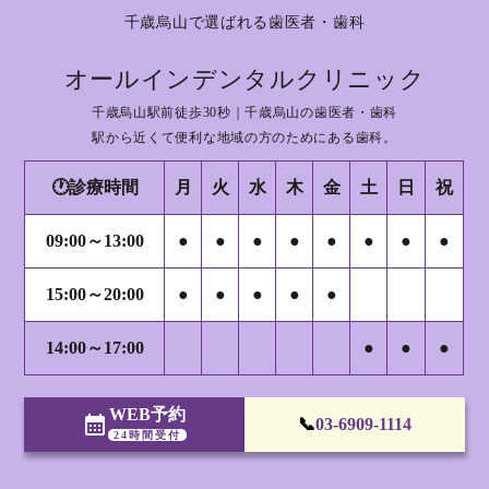
千歳烏山で選ばれる歯医者・歯科
オールインデンタルクリニック
千歳烏山駅前徒歩30秒｜千歳烏山の歯医者・歯科
駅から近くて便利な地域の方のためにある歯科。
🕐診療時間
月
火
水
木
金
土
日
祝
09:00～13:00
●
●
●
●
●
●
●
●
15:00～20:00
●
●
●
●
●
14:00～17:00
●
●
●
WEB予約
calendar_month
📞
03-6909-1114
24時間受付