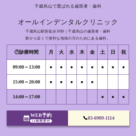
千歳烏山で選ばれる歯医者・歯科
オールインデンタルクリニック
千歳烏山駅前徒歩30秒｜千歳烏山の歯医者・歯科
駅から近くて便利な地域の方のためにある歯科。
🕐診療時間
月
火
水
木
金
土
日
祝
09:00～13:00
●
●
●
●
●
●
●
●
15:00～20:00
●
●
●
●
●
14:00～17:00
●
●
●
WEB予約
calendar_month
📞
03-6909-1114
24時間受付